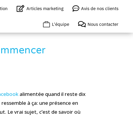


tion
Articles marketing
Avis de nos clients


L'équipe
Nous contacter
 commencer
acebook
alimentée quand il reste dix
E ressemble à ça: une présence en
t. Le vrai sujet, c’est de savoir où