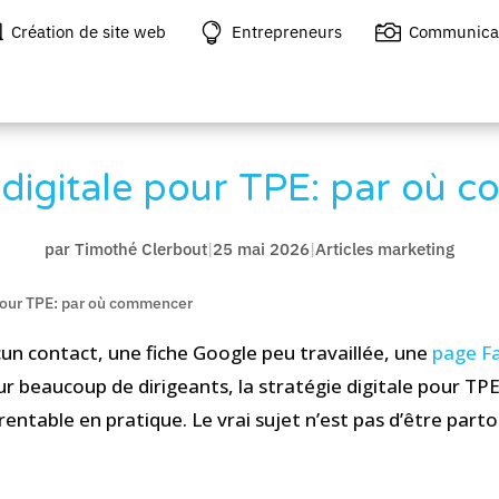



Création de site web
Entrepreneurs
Communica
 digitale pour TPE: par où
par
Timothé Clerbout
|
25 mai 2026
|
Articles marketing
 pour TPE: par où commencer
cun contact, une fiche Google peu travaillée, une
page F
 beaucoup de dirigeants, la stratégie digitale pour TP
rentable en pratique. Le vrai sujet n’est pas d’être partou