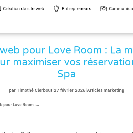



Création de site web
Entrepreneurs
Communica
e web pour Love Room : La 
our maximiser vos réservati
Spa
par
Timothé Clerbout
|
27 février 2026
|
Articles marketing
eb pour Love Room :…