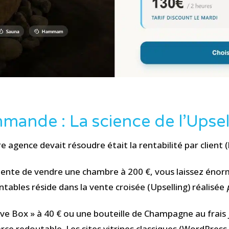
mande : La science de l’Upsel
re agence devait résoudre était la rentabilité par client 
tente de vendre une chambre à 200 €, vous laissez énor
ntables réside dans la vente croisée (Upselling) réalisée
ve Box » à 40 € ou une bouteille de Champagne au frais ju
e redoutable. Les sites vitrines classiques (WordPress