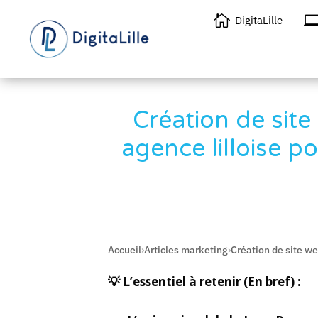

DigitaLille
Création de sit
agence lilloise p
Accueil
›
Articles marketing
›
Création de site w
💡 L’essentiel à retenir (En bref) :