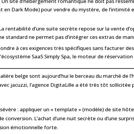
:
Un site d’hébergement romantique ne doit pas ressemble
t en Dark Mode) pour vendre du mystère, de l’intimité e
a rentabilité d’une suite secrète repose sur la vente d
rine standard ne permet pas d’intégrer ces extras de man
ondre à ces exigences très spécifiques sans facturer de
’écosystème SaaS Simply Spa, le moteur de réservation d
talière belge sont aujourd’hui le berceau du marché de 
vec jacuzzi, l’agence DigitaLille a été très tôt sollicité
 sévère : appliquer un « template » (modèle) de site hôt
 de conversion. L’achat d’une nuit secrète ou d’une surp
lsion émotionnelle forte.